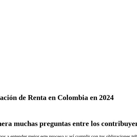
aración de Renta en Colombia en 2024
nera muchas preguntas entre los contribuye
 a entender mejor este proceso y así cumplir con tus obligaciones trib