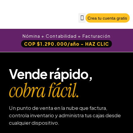
Crea tu cuenta gratis
Sobre Nilo App
Crea tu cuenta gratis
Iniciar sesión
Nómina + Contabilidad + Facturación
COP $1.290.000/año - HAZ CLIC
Vende rápido,
cobra fácil.
Un punto de venta en la nube que factura,
controla inventario y administra tus cajas desde
cualquier dispositivo.