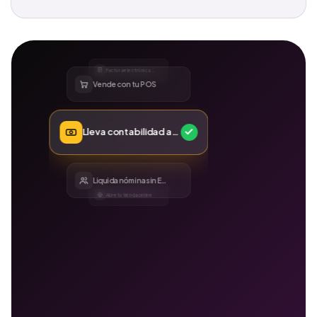
Factura electrónica DIAN
Vende con tu POS
Lleva contabilidad al día
Liquida nómina sin Excel
Abre tu tienda online
Controla tu inventario