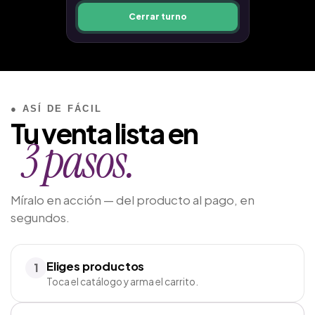
Cerrar turno
● ASÍ DE FÁCIL
Tu venta lista en
3 pasos.
Míralo en acción — del producto al pago, en
segundos.
Eliges productos
1
Toca el catálogo y arma el carrito.