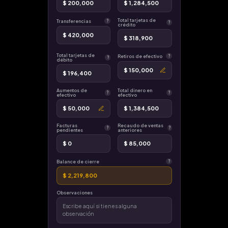
$ 200,000
$ 1,284,500
Total tarjetas de
Transferencias
?
?
crédito
$ 420,000
$ 318,900
Total tarjetas de
Retiros de efectivo
?
?
débito
$ 150,000
$ 196,400
Aumentos de
Total dinero en
?
?
efectivo
efectivo
$ 50,000
$ 1,384,500
Facturas
Recaudo de ventas
?
?
pendientes
anteriores
$ 0
$ 85,000
Balance de cierre
?
$ 2,219,800
Observaciones
Escribe aquí si tienes alguna
observación