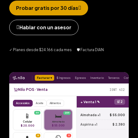
Probar gratis por 30 días
Hablar con un asesor
✓ Planes desde $24.166 cada mes 🛡 Factura DIAN
Facturar ▾
$ Ingresos
Egresos
Inventario
Terceros
Contabili
Nilo POS · Venta
IONT 432
+ Venta 1 ✎
🛒
2
Accesorios
Aceite
Alimentos
📱
66
🛏️
289
Almohada ×1
$ 55.000
Celular
Almohada
Aspirina ×1
$ 2.380
$ 20.000
$ 55.000
8
0