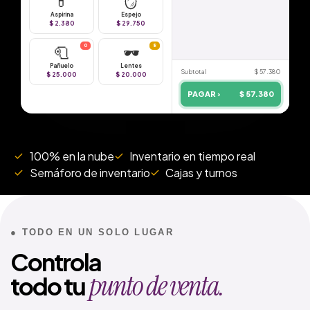
💊
🪞
Aspirina
Espejo
$ 2.380
$ 29.750
🧻
0
🕶️
8
Pañuelo
Lentes
Subtotal
$ 57.380
$ 25.000
$ 20.000
PAGAR ›
$ 57.380
100% en la nube
Inventario en tiempo real
Semáforo de inventario
Cajas y turnos
● TODO EN UN SOLO LUGAR
Controla
punto de venta.
todo tu