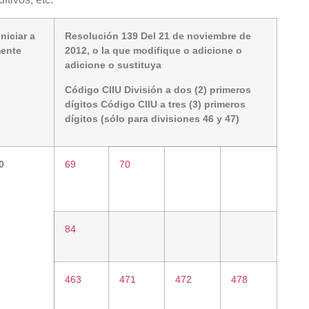
niciar a
Resolución 139 Del 21 de noviembre de
mente
2012, o la que modifique o adicione o
adicione o sustituya
Código CIIU División a dos (2) primeros
dígitos Código CIIU a tres (3) primeros
dígitos (sólo para divisiones 46 y 47)
0
69
70
84
463
471
472
478