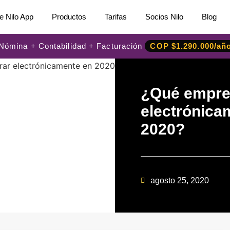
e Nilo App
Productos
Tarifas
Socios Nilo
Blog
: Nómina + Contabilidad + Facturación
COP $1.290.000/añ
¿Qué empres
electrónica
2020?
agosto 25, 2020