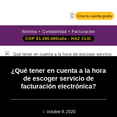
Crea tu cuenta gratis
Sobre Nilo App
Crea tu cuenta gratis
Iniciar sesión
Nómina + Contabilidad + Facturación
COP $1.290.000/año - HAZ CLIC
¿Qué tener en cuenta a la hora
de escoger servicio de
facturación electrónica?
octubre 9, 2020