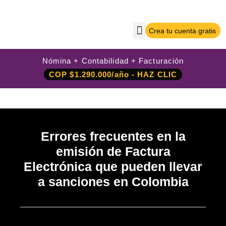
Crea tu cuenta gratis
Sobre Nilo App
Crea tu cuenta gratis
Iniciar sesión
Nómina + Contabilidad + Facturación
COP $1.290.000/año - HAZ CLIC
Errores frecuentes en la
emisión de Factura
Electrónica que pueden llevar
a sanciones en Colombia