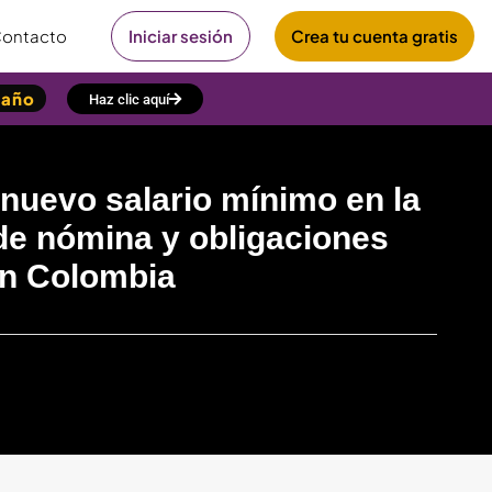
ontacto
Iniciar sesión
Crea tu cuenta gratis
/año
Haz clic aquí
 nuevo salario mínimo en la
 de nómina y obligaciones
 en Colombia