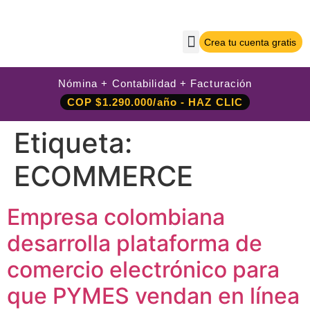
Crea tu cuenta gratis
Sobre Nilo App
Crea tu cuenta gratis
Iniciar sesión
Nómina + Contabilidad + Facturación
COP $1.290.000/año - HAZ CLIC
Etiqueta:
ECOMMERCE
Empresa colombiana
desarrolla plataforma de
comercio electrónico para
que PYMES vendan en línea