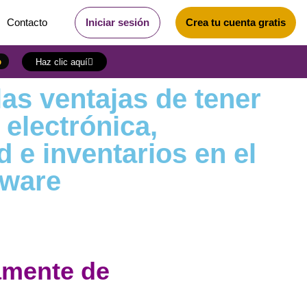
Contacto
Iniciar sesión
Crea tu cuenta gratis
o
Haz clic aquí
las ventajas de tener
 electrónica,
d e inventarios en el
tware
amente de