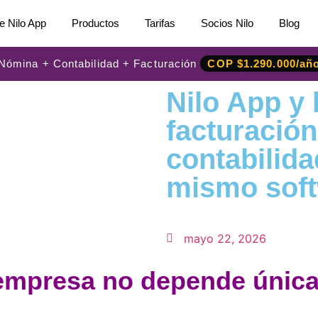
e Nilo App
Productos
Tarifas
Socios Nilo
Blog
: Nómina + Contabilidad + Facturación
COP $1.290.000/añ
Nilo App y 
facturación
contabilida
mismo sof
mayo 22, 2026
a empresa no depende únic