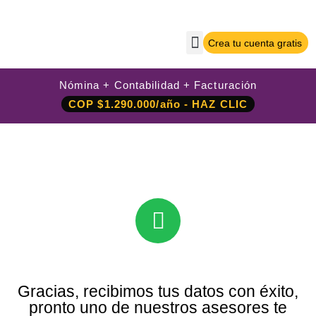
Crea tu cuenta gratis
Sobre Nilo App
Crea tu cuenta gratis
Iniciar sesión
Nómina + Contabilidad + Facturación
COP $1.290.000/año - HAZ CLIC
Gracias, recibimos tus datos con éxito,
pronto uno de nuestros asesores te