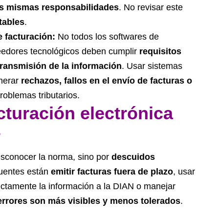
las mismas responsabilidades
. No revisar este
tables
.
e facturación:
No todos los softwares de
veedores tecnológicos deben cumplir
requisitos
transmisión de la información
. Usar sistemas
enerar
rechazos, fallos en el envío de facturas o
oblemas tributarios.
turación electrónica
s
esconocer la norma, sino por
descuidos
cuentes están
emitir facturas fuera de plazo
, usar
rectamente la información a la DIAN o manejar
errores son más visibles y menos tolerados
.