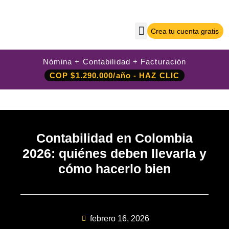
Crea tu cuenta gratis
Sobre Nilo App
Crea tu cuenta gratis
Iniciar sesión
Nómina + Contabilidad + Facturación
COP $1.290.000/año - HAZ CLIC
Contabilidad en Colombia
2026: quiénes deben llevarla y
cómo hacerlo bien
febrero 16, 2026