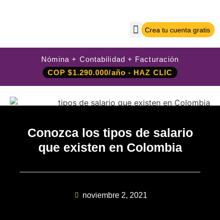
Crea tu cuenta gratis
Sobre Nilo App
Crea tu cuenta gratis
Iniciar sesión
Nómina + Contabilidad + Facturación
COP $1.290.000/año - HAZ CLIC
Conozca los tipos de salario
que existen en Colombia
noviembre 2, 2021