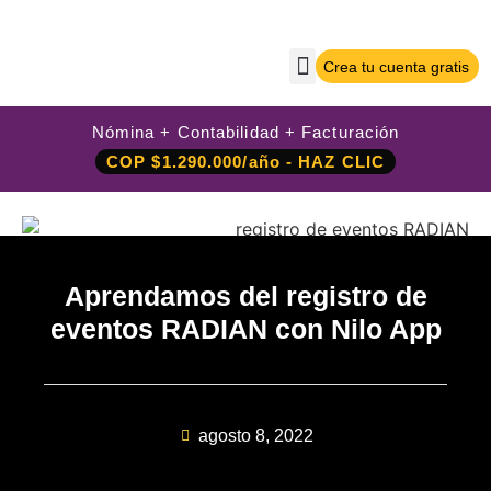
Crea tu cuenta gratis
Sobre Nilo App
Crea tu cuenta gratis
Iniciar sesión
Nómina + Contabilidad + Facturación
COP $1.290.000/año - HAZ CLIC
Aprendamos del registro de
eventos RADIAN con Nilo App
agosto 8, 2022